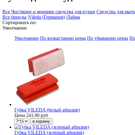
Все Чистящие и моющие средства для кухни
Средства для мыт
Все бренды
|
Vileda (Германия)
|
Лайма
Сортировать по:
Умолчанию
Умолчанию
По возрастанию цены
По убыванию цены
По
Губка VILEDA (белый абразив)
Цена
241.00 руб
Губка VILEDA (зеленый абразив)