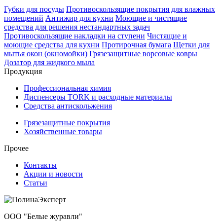
Губки для посуды
Противоскользящие покрытия для влажных
помещений
Антижир для кухни
Моющие и чистящие
средства для решения нестандартных задач
Противоскользящие накладки на ступени
Чистящие и
моющие средства для кухни
Протирочная бумага
Щетки для
мытья окон (окномойки)
Грязезащитные ворсовые ковры
Дозатор для жидкого мыла
Продукция
Профессиональная химия
Диспенсеры TORK и расходные материалы
Cредства антискольжения
Грязезащитные покрытия
Хозяйственные товары
Прочее
Контакты
Акции и новости
Статьи
ООО "Белые журавли"