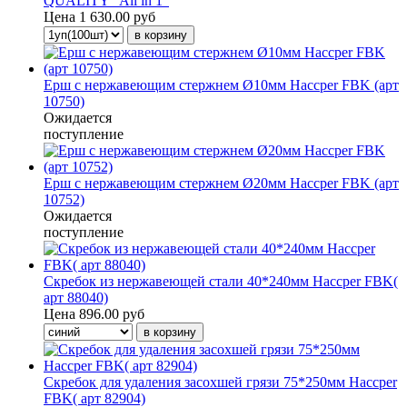
QUALITY "All in 1"
Цена
1 630.00 руб
Ерш с нержавеющим стержнем Ø10мм Haccper FBK (арт
10750)
Ожидается
поступление
Ерш с нержавеющим стержнем Ø20мм Haccper FBK (арт
10752)
Ожидается
поступление
Скребок из нержавеющей стали 40*240мм Haccper FBK(
арт 88040)
Цена
896.00 руб
Скребок для удаления засохшей грязи 75*250мм Haccper
FBK( арт 82904)