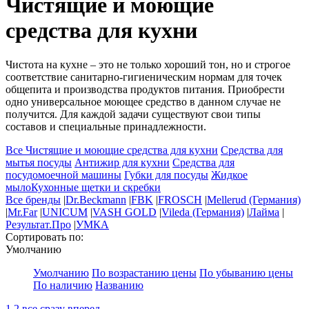
Чистящие и моющие
средства для кухни
Чистота на кухне – это не только хороший тон, но и строгое
соответствие санитарно-гигиеническим нормам для точек
общепита и производства продуктов питания. Приобрести
одно универсальное моющее средство в данном случае не
получится. Для каждой задачи существуют свои типы
составов и специальные принадлежности.
Все Чистящие и моющие средства для кухни
Средства для
мытья посуды
Антижир для кухни
Средства для
посудомоечной машины
Губки для посуды
Жидкое
мыло
Кухонные щетки и скребки
Все бренды
|
Dr.Beckmann
|
FBK
|
FROSCH
|
Mellerud (Германия)
|
Mr.Far
|
UNICUM
|
VASH GOLD
|
Vileda (Германия)
|
Лайма
|
Результат.Про
|
УМКА
Сортировать по:
Умолчанию
Умолчанию
По возрастанию цены
По убыванию цены
По наличию
Названию
1
2
все сразу
вперед→