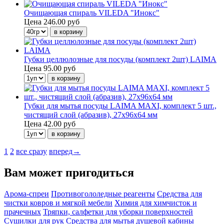
Очищающая спираль VILEDA "Инокс"
Цена
246.00 руб
Губки целлюлозные для посуды (комплект 2шт) LAIMA
Цена
95.00 руб
Губки для мытья посуды LAIMA MAXI, комплект 5 шт.,
чистящий слой (абразив), 27х96х64 мм
Цена
42.00 руб
1
2
все сразу
вперед→
Вам может пригодиться
Арома-спреи
Противогололедные реагенты
Средства для
чистки ковров и мягкой мебели
Химия для химчисток и
прачечных
Тряпки, салфетки для уборки поверхностей
Сушилки для рук
Средства для мытья душевой кабины