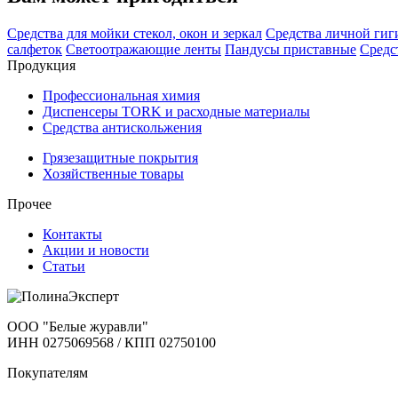
Средства для мойки стекол, окон и зеркал
Средства личной гиг
салфеток
Светоотражающие ленты
Пандусы приставные
Средс
Продукция
Профессиональная химия
Диспенсеры TORK и расходные материалы
Cредства антискольжения
Грязезащитные покрытия
Хозяйственные товары
Прочее
Контакты
Акции и новости
Статьи
ООО "Белые журавли"
ИНН 0275069568 / КПП 02750100
Покупателям