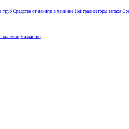
в труб
Средства от накипи в чайнике
Нейтрализаторы запаха
Сре
 наличию
Названию