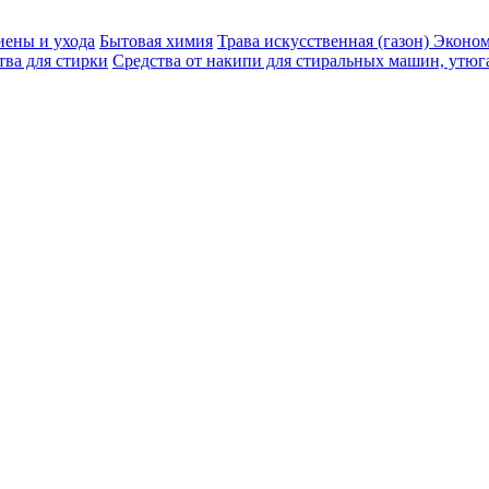
иены и ухода
Бытовая химия
Трава искусственная (газон) Эконо
тва для стирки
Средства от накипи для стиральных машин, утюг