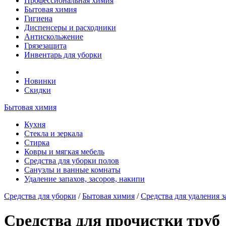
Профессиональная химия
Бытовая химия
Гигиена
Диспенсеры и расходники
Антискольжение
Грязезащита
Инвентарь для уборки
Новинки
Скидки
Бытовая химия
Кухня
Стекла и зеркала
Стирка
Ковры и мягкая мебель
Средства для уборки полов
Санузлы и ванные комнаты
Удаление запахов, засоров, накипи
Средства для уборки
/
Бытовая химия
/
Средства для удаления з
Средства для прочистки труб