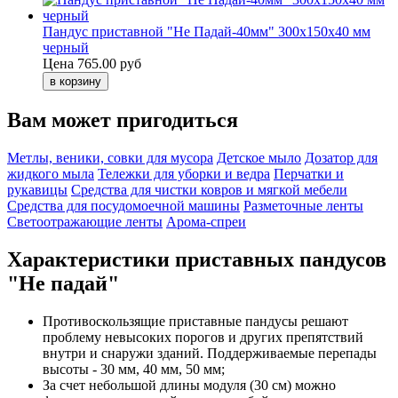
Пандус приставной "Не Падай-40мм" 300х150х40 мм
черный
Цена
765.00 руб
Вам может пригодиться
Метлы, веники, совки для мусора
Детское мыло
Дозатор для
жидкого мыла
Тележки для уборки и ведра
Перчатки и
рукавицы
Средства для чистки ковров и мягкой мебели
Средства для посудомоечной машины
Разметочные ленты
Светоотражающие ленты
Арома-спреи
Характеристики приставных пандусов
"Не падай"
Противоскользящие приставные пандусы решают
проблему невысоких порогов и других препятствий
внутри и снаружи зданий. Поддерживаемые перепады
высоты - 30 мм, 40 мм, 50 мм;
За счет небольшой длины модуля (30 см) можно