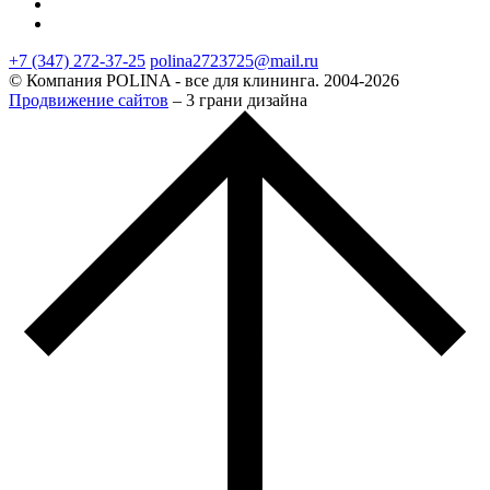
+7 (347) 272-37-25
polina2723725@mail.ru
© Компания POLINA - все для клининга. 2004-2026
Продвижение сайтов
– 3 грани дизайна