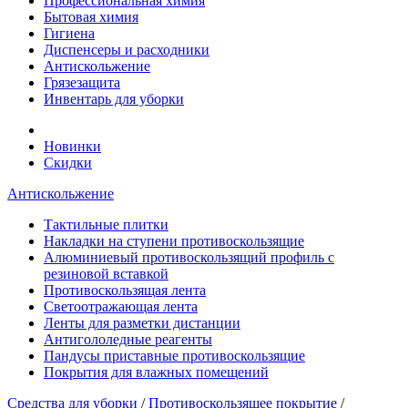
Профессиональная химия
Бытовая химия
Гигиена
Диспенсеры и расходники
Антискольжение
Грязезащита
Инвентарь для уборки
Новинки
Скидки
Антискольжение
Тактильные плитки
Накладки на ступени противоскользящие
Алюминиевый противоскользящий профиль с
резиновой вставкой
Противоскользящая лента
Cветоотражающая лента
Ленты для разметки дистанции
Антигололедные реагенты
Пандусы приставные противоскользящие
Покрытия для влажных помещений
Средства для уборки
/
Противоскользящее покрытие
/