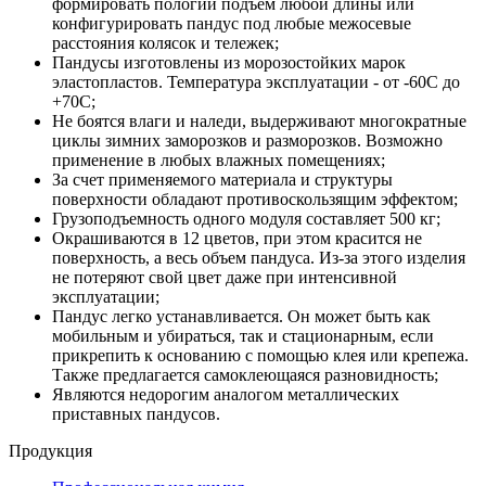
формировать пологий подъем любой длины или
конфигурировать пандус под любые межосевые
расстояния колясок и тележек;
Пандусы изготовлены из морозостойких марок
эластопластов. Температура эксплуатации - от -60С до
+70С;
Не боятся влаги и наледи, выдерживают многократные
циклы зимних заморозков и разморозков. Возможно
применение в любых влажных помещениях;
За счет применяемого материала и структуры
поверхности обладают противоскользящим эффектом;
Грузоподъемность одного модуля составляет 500 кг;
Окрашиваются в 12 цветов, при этом красится не
поверхность, а весь объем пандуса. Из-за этого изделия
не потеряют свой цвет даже при интенсивной
эксплуатации;
Пандус легко устанавливается. Он может быть как
мобильным и убираться, так и стационарным, если
прикрепить к основанию с помощью клея или крепежа.
Также предлагается самоклеющаяся разновидность;
Являются недорогим аналогом металлических
приставных пандусов.
Продукция