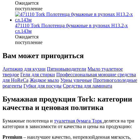
Ожидается
поступление
471110 Tork Полотенца бумажные в рулонах Н13.2-х
сл.143м
Ожидается
поступление
Вам может пригодиться
Антижир для кухни
Пятновыводители
Мыло туалетное
твердое
Гели для стирки
Профессиональная моющие средства
для HoReCa
Жидкое мыло
Урны уличные
Противогололедные
реагенты
Губки для посуды
Средства для ламината
Бумажная продукция Tork: категории
качества и ценовая политика
Бумажные полотенца и
туалетная бумага Торк
делятся на три
категории в зависимости от качества и цены на продукцию:
Premium
– наилучшее качество, непревзойденная мягкость,