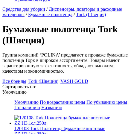
Средства для уборки
/
Диспенсеры, дозаторы и расходные
материалы
/
Бумажные полотенца
/
Tork (Швеция)
Бумажные полотенца Tork
(Швеция)
Группа компаний ‘POLINA’ предлагает к продаже бумажные
полотенца Торк в широком ассортименте. Товары имеют
гарантированную эффективность, обладают высоким
качеством и экономичностью.
Все бренды
|
Tork (Швеция)
|
VASH GOLD
Сортировать по:
Умолчанию
Умолчанию
По возрастанию цены
По убыванию цены
По наличию
Названию
120108 Tork Полотенца бумажные листовые
ZZ.Н3.1сл.250л.