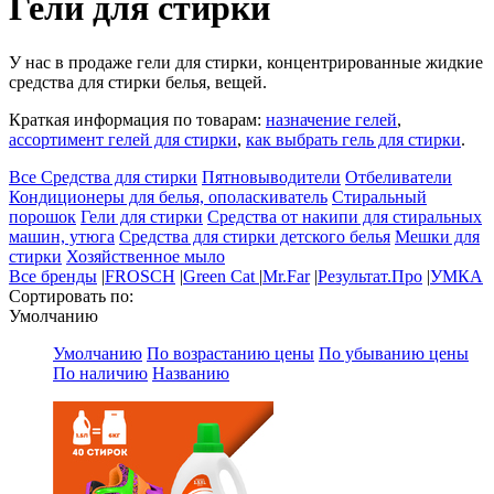
Гели для стирки
У нас в продаже гели для стирки, концентрированные жидкие
средства для стирки белья, вещей.
Краткая информация по товарам:
назначение гелей
,
ассортимент гелей для стирки
,
как выбрать гель для стирки
.
Все Средства для стирки
Пятновыводители
Отбеливатели
Кондиционеры для белья, ополаскиватель
Стиральный
порошок
Гели для стирки
Средства от накипи для стиральных
машин, утюга
Средства для стирки детского белья
Мешки для
стирки
Хозяйственное мыло
Все бренды
|
FROSCH
|
Green Cat
|
Mr.Far
|
Результат.Про
|
УМКА
Сортировать по:
Умолчанию
Умолчанию
По возрастанию цены
По убыванию цены
По наличию
Названию