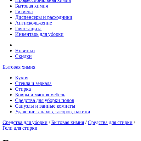
Профессиональная химия
Бытовая химия
Гигиена
Диспенсеры и расходники
Антискольжение
Грязезащита
Инвентарь для уборки
Новинки
Скидки
Бытовая химия
Кухня
Стекла и зеркала
Стирка
Ковры и мягкая мебель
Средства для уборки полов
Санузлы и ванные комнаты
Удаление запахов, засоров, накипи
Средства для уборки
/
Бытовая химия
/
Средства для стирки
/
Гели для стирки