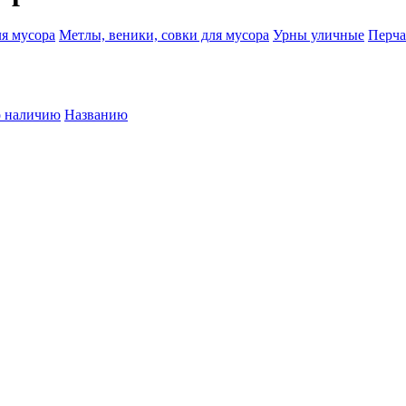
я мусора
Метлы, веники, совки для мусора
Урны уличные
Перча
 наличию
Названию