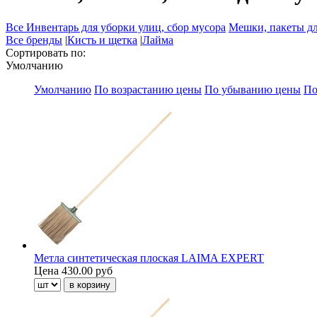
Все Инвентарь для уборки улиц, сбор мусора
Мешки, пакеты дл
Все бренды
|
Кисть и щетка
|
Лайма
Сортировать по:
Умолчанию
Умолчанию
По возрастанию цены
По убыванию цены
По
Метла синтетическая плоская LAIMA EXPERT
Цена
430.00 руб