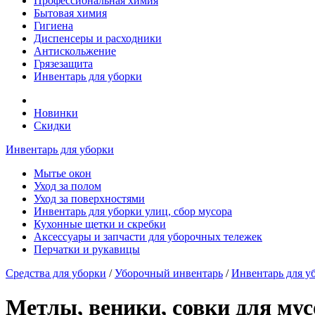
Профессиональная химия
Бытовая химия
Гигиена
Диспенсеры и расходники
Антискольжение
Грязезащита
Инвентарь для уборки
Новинки
Скидки
Инвентарь для уборки
Мытье окон
Уход за полом
Уход за поверхностями
Инвентарь для уборки улиц, сбор мусора
Кухонные щетки и скребки
Аксессуары и запчасти для уборочных тележек
Перчатки и рукавицы
Средства для уборки
/
Уборочный инвентарь
/
Инвентарь для уб
Метлы, веники, совки для мус