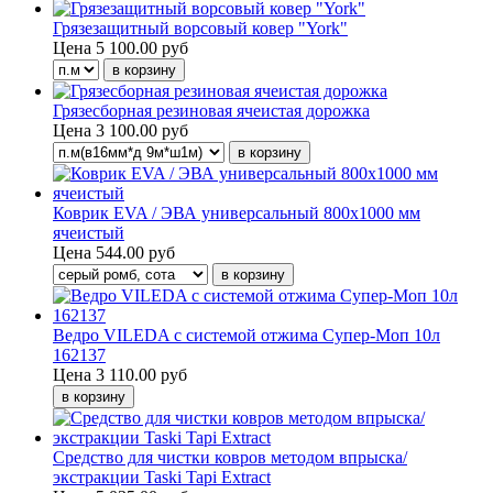
Грязезащитный ворсовый ковер "York"
Цена
5 100.00 руб
Грязесборная резиновая ячеистая дорожка
Цена
3 100.00 руб
Коврик EVA / ЭВА универсальный 800х1000 мм
ячеистый
Цена
544.00 руб
Ведро VILEDA с системой отжима Супер-Моп 10л
162137
Цена
3 110.00 руб
Средство для чистки ковров методом впрыска/
экстракции Taski Tapi Extract