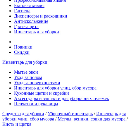
Профессиональная химия
Бытовая химия
Гигиена
Диспенсеры и расходники
Антискольжение
Грязезащита
Инвентарь для уборки
Новинки
Скидки
Инвентарь для уборки
Мытье окон
Уход за полом
Уход за поверхностями
Инвентарь для уборки улиц, сбор мусора
Кухонные щетки и скребки
Аксессуары и запчасти для уборочных тележек
Перчатки и рукавицы
Средства для уборки
/
Уборочный инвентарь
/
Инвентарь для
уборки улиц, сбор мусора
/
Метлы, веники, совки для мусора
/
Кисть и щетка