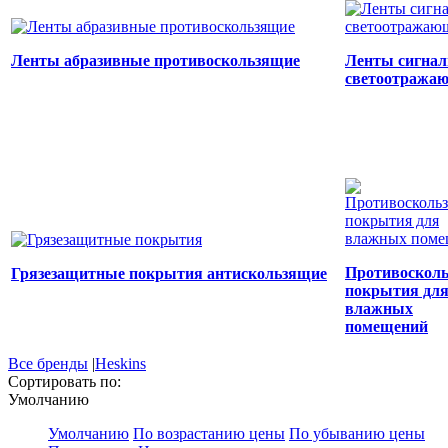
Ленты абразивные противоскользящие
Ленты сигна
светоотража
Противоскол
Грязезащитные покрытия антискользящие
покрытия дл
влажных
помещений
Все бренды
|
Heskins
Сортировать по:
Умолчанию
Умолчанию
По возрастанию цены
По убыванию цены