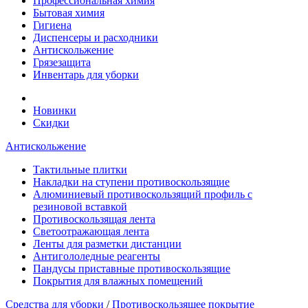
Профессиональная химия
Бытовая химия
Гигиена
Диспенсеры и расходники
Антискольжение
Грязезащита
Инвентарь для уборки
Новинки
Скидки
Антискольжение
Тактильные плитки
Накладки на ступени противоскользящие
Алюминиевый противоскользящий профиль с
резиновой вставкой
Противоскользящая лента
Cветоотражающая лента
Ленты для разметки дистанции
Антигололедные реагенты
Пандусы приставные противоскользящие
Покрытия для влажных помещений
Средства для уборки
/
Противоскользящее покрытие