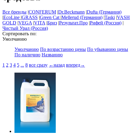
Все бренды
|
CONFERUM
|
Dr.Beckmann
|
Dufta (Германия)
|
EcoLine
|
GRASS
|
Green Cat
|
Mellerud (Германия)
|
Taski
|
VASH
GOLD
|
VEGA
|
VITA
|
Бриз
|
Результат.Про
|
Рифей (Россия)
|
Чистый Урал (Россия)
Сортировать по:
Умолчанию
Умолчанию
По возрастанию цены
По убыванию цены
По наличию
Названию
1
2
3
4
5
...
8
все сразу
←назад
вперед→