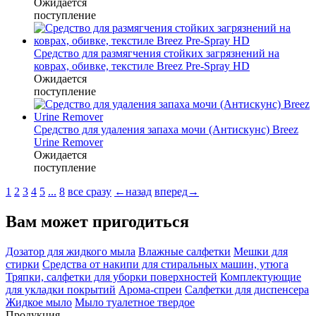
Ожидается
поступление
Средство для размягчения стойких загрязнений на
коврах, обивке, текстиле Breez Pre-Spray HD
Ожидается
поступление
Средство для удаления запаха мочи (Антискунс) Breez
Urine Remover
Ожидается
поступление
1
2
3
4
5
...
8
все сразу
←назад
вперед→
Вам может пригодиться
Дозатор для жидкого мыла
Влажные салфетки
Мешки для
стирки
Средства от накипи для стиральных машин, утюга
Тряпки, салфетки для уборки поверхностей
Комплектующие
для укладки покрытий
Арома-спреи
Салфетки для диспенсера
Жидкое мыло
Мыло туалетное твердое
Продукция