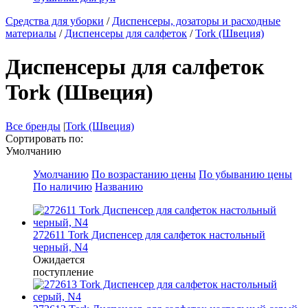
Средства для уборки
/
Диспенсеры, дозаторы и расходные
материалы
/
Диспенсеры для салфеток
/
Tork (Швеция)
Диспенсеры для салфеток
Tork (Швеция)
Все бренды
|
Tork (Швеция)
Сортировать по:
Умолчанию
Умолчанию
По возрастанию цены
По убыванию цены
По наличию
Названию
272611 Tork Диспенсер для салфеток настольный
черный, N4
Ожидается
поступление