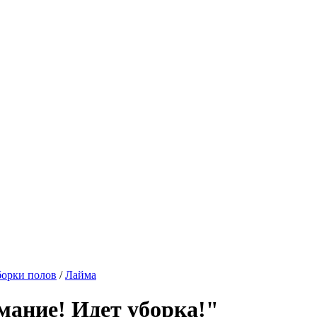
борки полов
/
Лайма
ание! Идет уборка!"