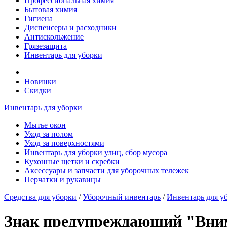
Профессиональная химия
Бытовая химия
Гигиена
Диспенсеры и расходники
Антискольжение
Грязезащита
Инвентарь для уборки
Новинки
Скидки
Инвентарь для уборки
Мытье окон
Уход за полом
Уход за поверхностями
Инвентарь для уборки улиц, сбор мусора
Кухонные щетки и скребки
Аксессуары и запчасти для уборочных тележек
Перчатки и рукавицы
Средства для уборки
/
Уборочный инвентарь
/
Инвентарь для у
Знак предупреждающий "Вним