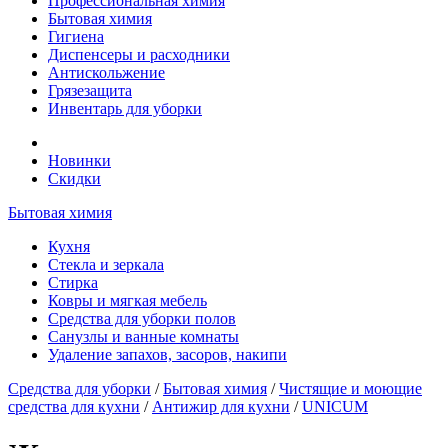
Профессиональная химия
Бытовая химия
Гигиена
Диспенсеры и расходники
Антискольжение
Грязезащита
Инвентарь для уборки
Новинки
Скидки
Бытовая химия
Кухня
Стекла и зеркала
Стирка
Ковры и мягкая мебель
Средства для уборки полов
Санузлы и ванные комнаты
Удаление запахов, засоров, накипи
Средства для уборки
/
Бытовая химия
/
Чистящие и моющие
средства для кухни
/
Антижир для кухни
/
UNICUM