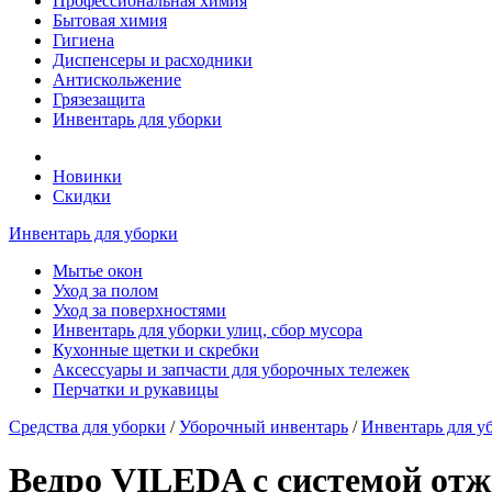
Профессиональная химия
Бытовая химия
Гигиена
Диспенсеры и расходники
Антискольжение
Грязезащита
Инвентарь для уборки
Новинки
Скидки
Инвентарь для уборки
Мытье окон
Уход за полом
Уход за поверхностями
Инвентарь для уборки улиц, сбор мусора
Кухонные щетки и скребки
Аксессуары и запчасти для уборочных тележек
Перчатки и рукавицы
Средства для уборки
/
Уборочный инвентарь
/
Инвентарь для у
Ведро VILEDA с системой отж