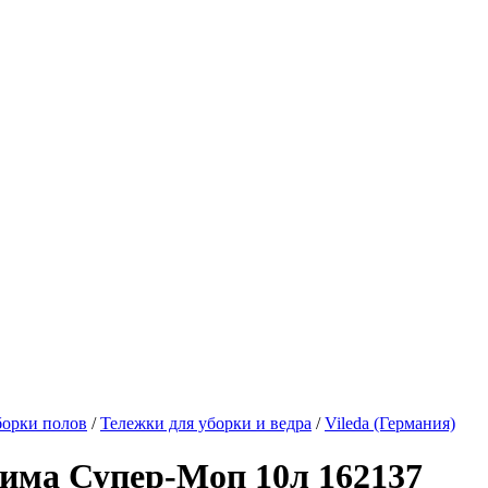
борки полов
/
Тележки для уборки и ведра
/
Vileda (Германия)
има Супер-Моп 10л 162137