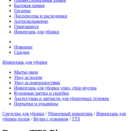
Профессиональная химия
Бытовая химия
Гигиена
Диспенсеры и расходники
Антискольжение
Грязезащита
Инвентарь для уборки
Новинки
Скидки
Инвентарь для уборки
Мытье окон
Уход за полом
Уход за поверхностями
Инвентарь для уборки улиц, сбор мусора
Кухонные щетки и скребки
Аксессуары и запчасти для уборочных тележек
Перчатки и рукавицы
Средства для уборки
/
Уборочный инвентарь
/
Инвентарь для
уборки полов
/
Ведра с отжимом
/
TTS