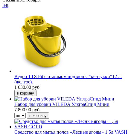
left
Ведро TTS Pit c отжимом под мопы "кентукки"12 л.
(желтое).
1 630.00 руб
Набор для уборки VILEDA УльтраСпид Мини
7 800.00 руб
Средство для мытья полов «Лесные ягоды» 1,5л VASH