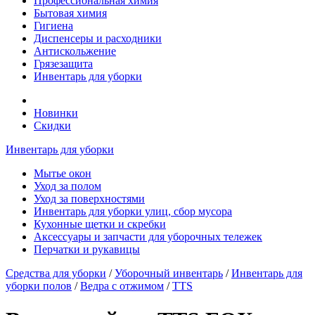
Профессиональная химия
Бытовая химия
Гигиена
Диспенсеры и расходники
Антискольжение
Грязезащита
Инвентарь для уборки
Новинки
Скидки
Инвентарь для уборки
Мытье окон
Уход за полом
Уход за поверхностями
Инвентарь для уборки улиц, сбор мусора
Кухонные щетки и скребки
Аксессуары и запчасти для уборочных тележек
Перчатки и рукавицы
Средства для уборки
/
Уборочный инвентарь
/
Инвентарь для
уборки полов
/
Ведра с отжимом
/
TTS