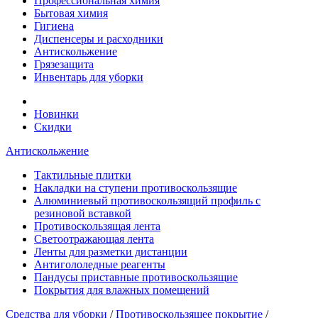
Профессиональная химия
Бытовая химия
Гигиена
Диспенсеры и расходники
Антискольжение
Грязезащита
Инвентарь для уборки
Новинки
Скидки
Антискольжение
Тактильные плитки
Накладки на ступени противоскользящие
Алюминиевый противоскользящий профиль с
резиновой вставкой
Противоскользящая лента
Cветоотражающая лента
Ленты для разметки дистанции
Антигололедные реагенты
Пандусы приставные противоскользящие
Покрытия для влажных помещений
Средства для уборки
/
Противоскользящее покрытие
/