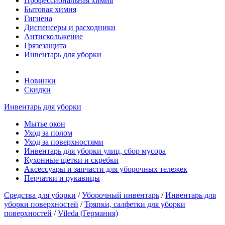
Профессиональная химия
Бытовая химия
Гигиена
Диспенсеры и расходники
Антискольжение
Грязезащита
Инвентарь для уборки
Новинки
Скидки
Инвентарь для уборки
Мытье окон
Уход за полом
Уход за поверхностями
Инвентарь для уборки улиц, сбор мусора
Кухонные щетки и скребки
Аксессуары и запчасти для уборочных тележек
Перчатки и рукавицы
Средства для уборки
/
Уборочный инвентарь
/
Инвентарь для
уборки поверхностей
/
Тряпки, салфетки для уборки
поверхностей
/
Vileda (Германия)