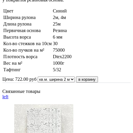
Цвет
Синий
Ширина рулона
2м, 4м
Длина рулона
25м
Первичная основа
Резина
Высота ворса
6 мм
Кол-во стежков на 10см
30
Кол-во пучков на м²
75000
Плотность ворса
Dtex2200
Вес на м²
1000г
Тафтинг
5/32
Цена:
722.00
руб
Связанные товары
left