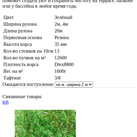
поможет создать уют и сохранить чистоту на террасе, балконе
или у бассейна в любое время года.
Цвет
Зелёный
Ширина рулона
2м, 4м
Длина рулона
20м
Первичная основа
Резина
Высота ворса
35 мм
Кол-во стежков на 10см
13
Кол-во пучков на м²
12600
Плотность ворса
Dtex8800
Вес на м²
1600г
Тафтинг
3/8
Ожидается поступление
Связанные товары
left