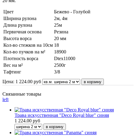
20 мм.
Цвет
Бежево - Голубой
Ширина рулона
2м, 4м
Длина рулона
25м
Первичная основа
Резина
Высота ворса
20 мм
Кол-во стежков на 10см
18
Кол-во пучков на м²
18900
Плотность ворса
Dtex11000
Вес на м²
2500г
Тафтинг
3/8
Цена:
1 224.00
руб
Связанные товары
left
Трава искусственная "Deco Royal blue" синяя
1 224.00 руб