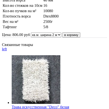
Высота ворса
40 мм
Кол-во стежков на 10см
16
Кол-во пучков на м²
10080
Плотность ворса
Dtex8800
Вес на м²
2500г
Тафтинг
5/8
Цена:
806.00
руб
Связанные товары
left
Трава искусственная "Deco" белая