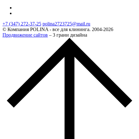
+7 (347) 272-37-25
polina2723725@mail.ru
© Компания POLINA - все для клининга. 2004-2026
Продвижение сайтов
– 3 грани дизайна