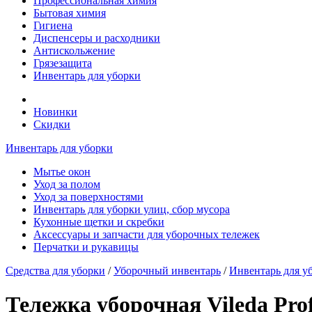
Профессиональная химия
Бытовая химия
Гигиена
Диспенсеры и расходники
Антискольжение
Грязезащита
Инвентарь для уборки
Новинки
Скидки
Инвентарь для уборки
Мытье окон
Уход за полом
Уход за поверхностями
Инвентарь для уборки улиц, сбор мусора
Кухонные щетки и скребки
Аксессуары и запчасти для уборочных тележек
Перчатки и рукавицы
Средства для уборки
/
Уборочный инвентарь
/
Инвентарь для у
Тележка уборочная Vileda Pro