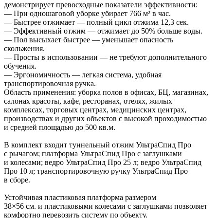
демонстрирует превосходные показатели эффективности:
— При одношаговой уборке убирает 766 м² в час.
— Быстрее отжимает — полный цикл отжима 12,3 сек.
— Эффективный отжим — отжимает до 50% больше воды.
— Пол высыхает быстрее — уменьшает опасность
скольжения.
— Просты в использовании — не требуют дополнительного
обучения.
— Эргономичность — легкая система, удобная
транспортировочная ручка.
Область применения: уборка полов в офисах, БЦ, магазинах,
салонах красоты, кафе, ресторанах, отелях, жилых
комплексах, торговых центрах, медицинских центрах,
производствах и других объектов с высокой проходимостью
и средней площадью до 500 кв.м.
В комплект входит туннельный отжим УльтраСпид Про
с рычагом; платформа УльтраСпид Про с заглушками
и колесами; ведро УльтраСпид Про 25 л; ведро УльтраСпид
Про 10 л; транспортировочную ручку УльтраСпид Про
в сборе.
Устойчивая пластиковая платформа размером
38×56 см. и пластиковыми колесами с заглушками позволяет
комфортно перевозить систему по объекту.