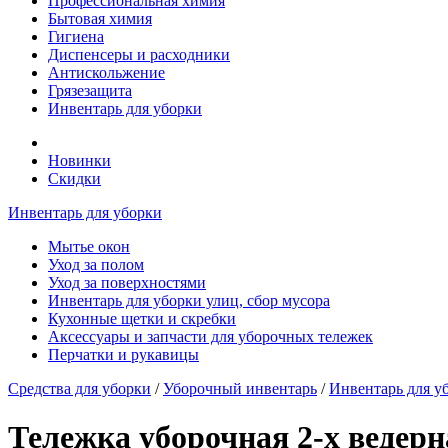
Профессиональная химия
Бытовая химия
Гигиена
Диспенсеры и расходники
Антискольжение
Грязезащита
Инвентарь для уборки
Новинки
Скидки
Инвентарь для уборки
Мытье окон
Уход за полом
Уход за поверхностями
Инвентарь для уборки улиц, сбор мусора
Кухонные щетки и скребки
Аксессуары и запчасти для уборочных тележек
Перчатки и рукавицы
Средства для уборки
/
Уборочный инвентарь
/
Инвентарь для у
Тележка уборочная 2-х ведерн