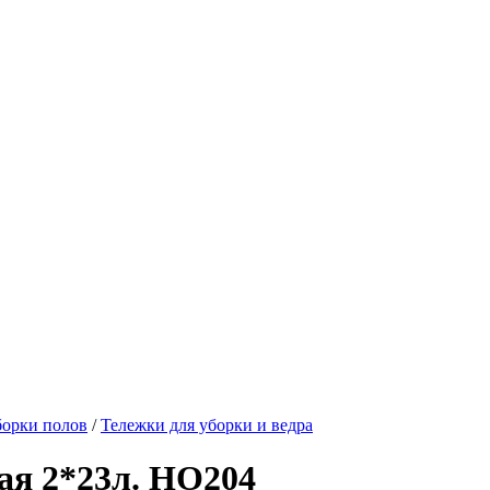
борки полов
/
Тележки для уборки и ведра
ая 2*23л. НО204