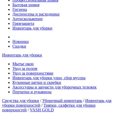
Профессиональная химия
Бытовая химия
Гигиена
Диспенсеры и расходники
Антискольжение
Грязезащита
Инвентарь для уборки
Новинки
Скидки
Инвентарь для уборки
Мытье окон
Уход за полом
Уход за поверхностями
Инвентарь для уборки улиц, сбор мусора
Кухонные щетки и скребки
Аксессуары и запчасти для уборочных тележек
Перчатки и рукавицы
Средства для уборки
/
Уборочный инвентарь
/
Инвентарь для
уборки поверхностей
/
Тряпки, салфетки для уборки
поверхностей
/
VASH GOLD