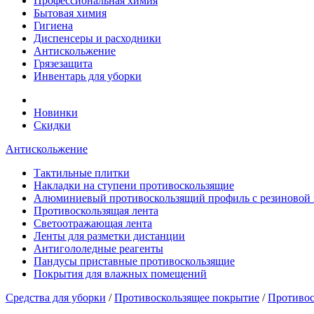
Профессиональная химия
Бытовая химия
Гигиена
Диспенсеры и расходники
Антискольжение
Грязезащита
Инвентарь для уборки
Новинки
Скидки
Антискольжение
Тактильные плитки
Накладки на ступени противоскользящие
Алюминиевый противоскользящий профиль с резиновой 
Противоскользящая лента
Cветоотражающая лента
Ленты для разметки дистанции
Антигололедные реагенты
Пандусы приставные противоскользящие
Покрытия для влажных помещений
Средства для уборки
/
Противоскользящее покрытие
/
Противос