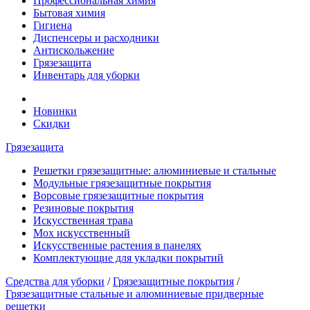
Профессиональная химия
Бытовая химия
Гигиена
Диспенсеры и расходники
Антискольжение
Грязезащита
Инвентарь для уборки
Новинки
Скидки
Грязезащита
Решетки грязезащитные: алюминиевые и стальные
Модульные грязезащитные покрытия
Ворсовые грязезащитные покрытия
Резиновые покрытия
Искусственная трава
Мох искусственный
Искусственные растения в панелях
Комплектующие для укладки покрытий
Средства для уборки
/
Грязезащитные покрытия
/
Грязезащитные стальные и алюминиевые придверные
решетки