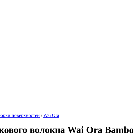
борки поверхностей
/
Wai Ora
укового волокна Wai Ora Bamb