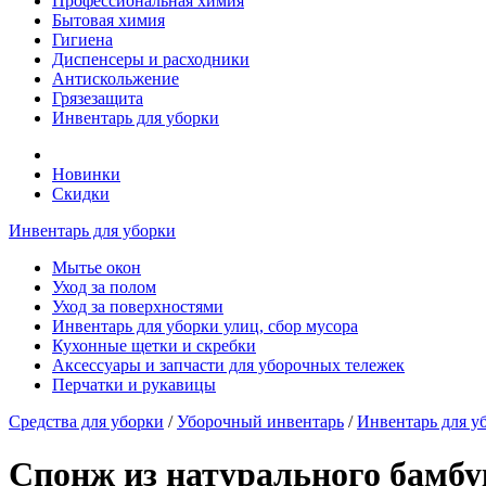
Профессиональная химия
Бытовая химия
Гигиена
Диспенсеры и расходники
Антискольжение
Грязезащита
Инвентарь для уборки
Новинки
Скидки
Инвентарь для уборки
Мытье окон
Уход за полом
Уход за поверхностями
Инвентарь для уборки улиц, сбор мусора
Кухонные щетки и скребки
Аксессуары и запчасти для уборочных тележек
Перчатки и рукавицы
Средства для уборки
/
Уборочный инвентарь
/
Инвентарь для у
Спонж из натурального бамб