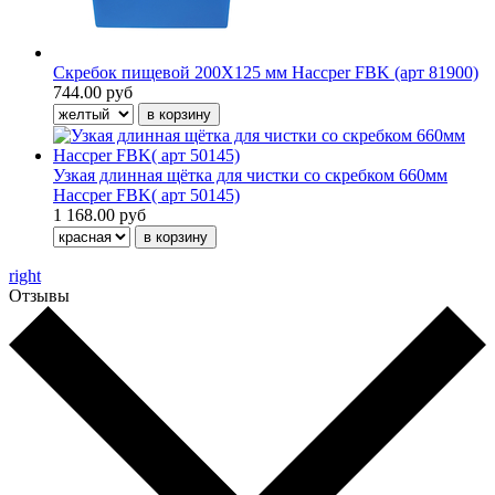
Скребок пищевой 200Х125 мм Haccper FBK (арт 81900)
744.00 руб
Узкая длинная щётка для чистки со скребком 660мм
Haccper FBK( арт 50145)
1 168.00 руб
right
Отзывы