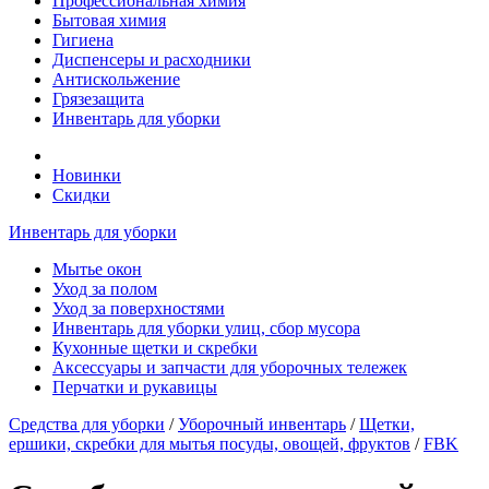
Профессиональная химия
Бытовая химия
Гигиена
Диспенсеры и расходники
Антискольжение
Грязезащита
Инвентарь для уборки
Новинки
Скидки
Инвентарь для уборки
Мытье окон
Уход за полом
Уход за поверхностями
Инвентарь для уборки улиц, сбор мусора
Кухонные щетки и скребки
Аксессуары и запчасти для уборочных тележек
Перчатки и рукавицы
Средства для уборки
/
Уборочный инвентарь
/
Щетки,
ершики, скребки для мытья посуды, овощей, фруктов
/
FBK