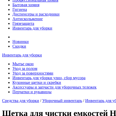
Профессиональная химия
Бытовая химия
Гигиена
Диспенсеры и расходники
Антискольжение
Грязезащита
Инвентарь для уборки
Новинки
Скидки
Инвентарь для уборки
Мытье окон
Уход за полом
Уход за поверхностями
Инвентарь для уборки улиц, сбор мусора
Кухонные щетки и скребки
Аксессуары и запчасти для уборочных тележек
Перчатки и рукавицы
Средства для уборки
/
Уборочный инвентарь
/
Инвентарь для у
Щетка для чистки емкостей H