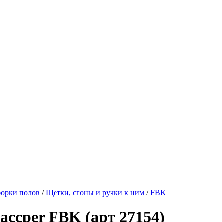
борки полов
/
Щетки, сгоны и ручки к ним
/
FBK
accper FBK (арт 27154)