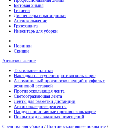
Профессиональная химия
Бытовая химия
Гигиена
Диспенсеры и расходники
Антискольжение
Грязезащита
Инвентарь для уборки
Новинки
Скидки
Антискольжение
Тактильные плитки
Накладки на ступени противоскользящие
Алюминиевый противоскользящий профиль с
резиновой вставкой
Противоскользящая лента
Cветоотражающая лента
Ленты для разметки дистанции
Антигололедные реагенты
Пандусы приставные противоскользящие
Покрытия для влажных помещений
Средства для уборки
/
Противоскользящее покрытие
/