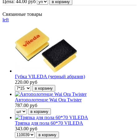
Цена:
44.00
руб
Связанные товары
left
Губка VILEDA (черный абразив)
220.00 руб
Автополотенце Wai Ora Twister
787.00 руб
Тряпка для пола 60*70 VILEDA
343.00 руб