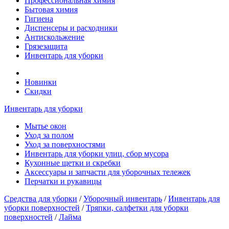
Профессиональная химия
Бытовая химия
Гигиена
Диспенсеры и расходники
Антискольжение
Грязезащита
Инвентарь для уборки
Новинки
Скидки
Инвентарь для уборки
Мытье окон
Уход за полом
Уход за поверхностями
Инвентарь для уборки улиц, сбор мусора
Кухонные щетки и скребки
Аксессуары и запчасти для уборочных тележек
Перчатки и рукавицы
Средства для уборки
/
Уборочный инвентарь
/
Инвентарь для
уборки поверхностей
/
Тряпки, салфетки для уборки
поверхностей
/
Лайма