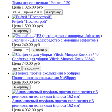
Трава искусственная "Pelegrin" 20
Цена
1 326.00 руб
Рифей "Послестрой"
Цена
1 599.00 руб
Эколайн - ДЕЗ (дезсредство с моющим эффектом)
Цена
240.00 руб
Салфетка для уборки Vileda МикронКвик 38*40
Цена
740.00 руб
Полоса против скольжения NoSlipper
Цена
860.00 руб
Алюминиевый профиль против скольжения с 5
резиновыми вставками (полоса 162 мм)
Цена
4 032.00 руб