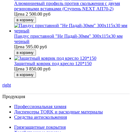
Алюминиевый профиль против скольжения с двумя
резиновыми вставками (Ступень NEXT АП70-2)
Цена
2 500.00 руб
Пандус приставной "Не Падай-30мм" 300х115х30 мм
черный
Цена
595.00 руб
Защитный коврик под кресло 120*150
Цена
3 850.00 руб
right
Продукция
Профессиональная химия
Диспенсеры TORK и расходные материалы
Cредства антискольжения
Грязезащитные покрытия