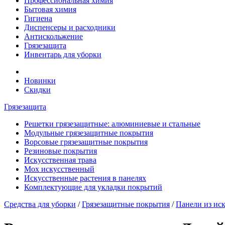
Профессиональная химия
Бытовая химия
Гигиена
Диспенсеры и расходники
Антискольжение
Грязезащита
Инвентарь для уборки
Новинки
Скидки
Грязезащита
Решетки грязезащитные: алюминиевые и стальные
Модульные грязезащитные покрытия
Ворсовые грязезащитные покрытия
Резиновые покрытия
Искусственная трава
Мох искусственный
Искусственные растения в панелях
Комплектующие для укладки покрытий
Средства для уборки
/
Грязезащитные покрытия
/
Панели из ис