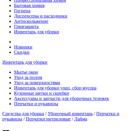
Профессиональная химия
Бытовая химия
Гигиена
Диспенсеры и расходники
Антискольжение
Грязезащита
Инвентарь для уборки
Новинки
Скидки
Инвентарь для уборки
Мытье окон
Уход за полом
Уход за поверхностями
Инвентарь для уборки улиц, сбор мусора
Кухонные щетки и скребки
Аксессуары и запчасти для уборочных тележек
Перчатки и рукавицы
Средства для уборки
/
Уборочный инвентарь
/
Перчатки и
рукавицы
/
Перчатки нитриловые
/
Лайма