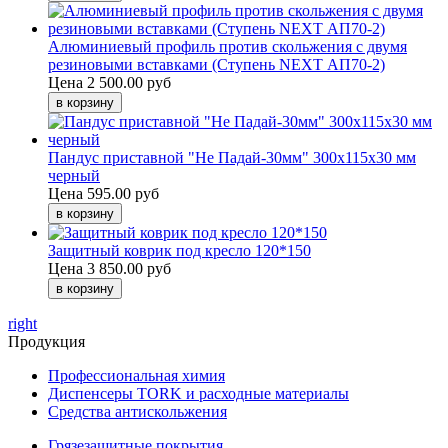
Алюминиевый профиль против скольжения с двумя
резиновыми вставками (Ступень NEXT АП70-2)
Цена
2 500.00 руб
Пандус приставной "Не Падай-30мм" 300х115х30 мм
черный
Цена
595.00 руб
Защитный коврик под кресло 120*150
Цена
3 850.00 руб
right
Продукция
Профессиональная химия
Диспенсеры TORK и расходные материалы
Cредства антискольжения
Грязезащитные покрытия