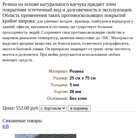
Резина на основе натурального каучука придает этим
покрытиям эстетичный вид и долговечность в эксплуатации.
Область применения таких противоскользящих покрытий
крайне широка:
для уличных входов , крыльца, тамбуров и коридоров у
зданий, офисов, магазинов и гостиниц, где существует большая
проходимость людей.
Сохраняют свои противоскользящие свойства в
широком диапазоне температур, включая минусовые до -50С. Материал не
выделяет вредные вещества, не боится влаги, солнечного ультрафиолета,
масел и бытовой химии.
Он прекрасно защищает от грязи, легко чистится,
моется и долговечен. При мойке допускается использование любых
моющих средств.
Материал:
Резина
Размер:
25 см х 75 см
Толщина:
5 мм
Бортик:
28 мм
:
Основание
Без клея
Цена:
552.00
руб
Связанные товары
left