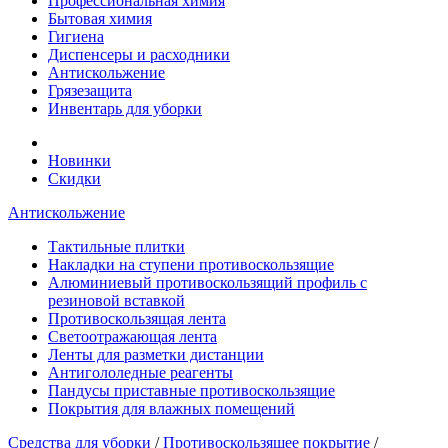
Профессиональная химия
Бытовая химия
Гигиена
Диспенсеры и расходники
Антискольжение
Грязезащита
Инвентарь для уборки
Новинки
Скидки
Антискольжение
Тактильные плитки
Накладки на ступени противоскользящие
Алюминиевый противоскользящий профиль с
резиновой вставкой
Противоскользящая лента
Cветоотражающая лента
Ленты для разметки дистанции
Антигололедные реагенты
Пандусы приставные противоскользящие
Покрытия для влажных помещений
Средства для уборки
/
Противоскользящее покрытие
/