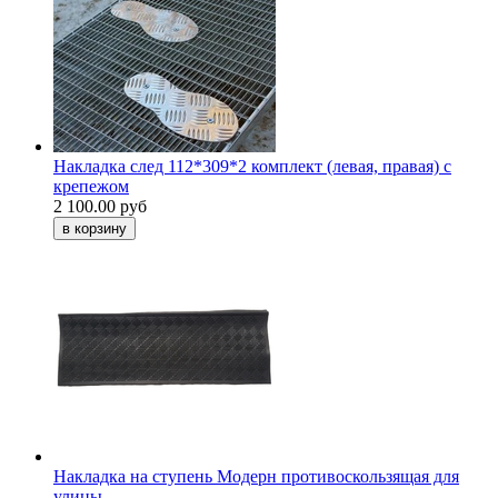
Накладка след 112*309*2 комплект (левая, правая) с
крепежом
2 100.00 руб
Накладка на ступень Модерн противоскользящая для
улицы