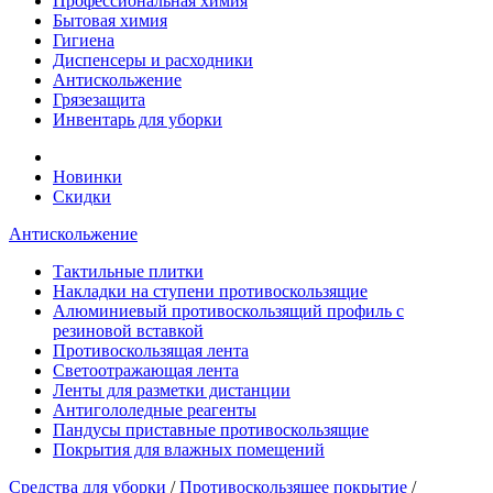
Профессиональная химия
Бытовая химия
Гигиена
Диспенсеры и расходники
Антискольжение
Грязезащита
Инвентарь для уборки
Новинки
Скидки
Антискольжение
Тактильные плитки
Накладки на ступени противоскользящие
Алюминиевый противоскользящий профиль с
резиновой вставкой
Противоскользящая лента
Cветоотражающая лента
Ленты для разметки дистанции
Антигололедные реагенты
Пандусы приставные противоскользящие
Покрытия для влажных помещений
Средства для уборки
/
Противоскользящее покрытие
/