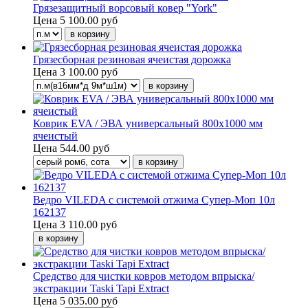
Грязезащитный ворсовый ковер "York"
Цена
5 100.00 руб
Грязесборная резиновая ячеистая дорожка
Цена
3 100.00 руб
Коврик EVA / ЭВА универсальный 800х1000 мм
ячеистый
Цена
544.00 руб
Ведро VILEDA с системой отжима Супер-Моп 10л
162137
Цена
3 110.00 руб
Средство для чистки ковров методом впрыска/
экстракции Taski Tapi Extract
Цена
5 035.00 руб