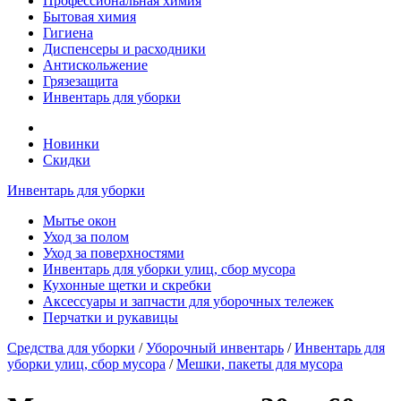
Профессиональная химия
Бытовая химия
Гигиена
Диспенсеры и расходники
Антискольжение
Грязезащита
Инвентарь для уборки
Новинки
Скидки
Инвентарь для уборки
Мытье окон
Уход за полом
Уход за поверхностями
Инвентарь для уборки улиц, сбор мусора
Кухонные щетки и скребки
Аксессуары и запчасти для уборочных тележек
Перчатки и рукавицы
Средства для уборки
/
Уборочный инвентарь
/
Инвентарь для
уборки улиц, сбор мусора
/
Мешки, пакеты для мусора