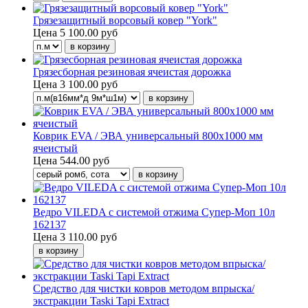
Грязезащитный ворсовый ковер "York"
Цена
5 100.00 руб
Грязесборная резиновая ячеистая дорожка
Цена
3 100.00 руб
Коврик EVA / ЭВА универсальный 800х1000 мм
ячеистый
Цена
544.00 руб
Ведро VILEDA с системой отжима Супер-Моп 10л
162137
Цена
3 110.00 руб
Средство для чистки ковров методом впрыска/
экстракции Taski Tapi Extract