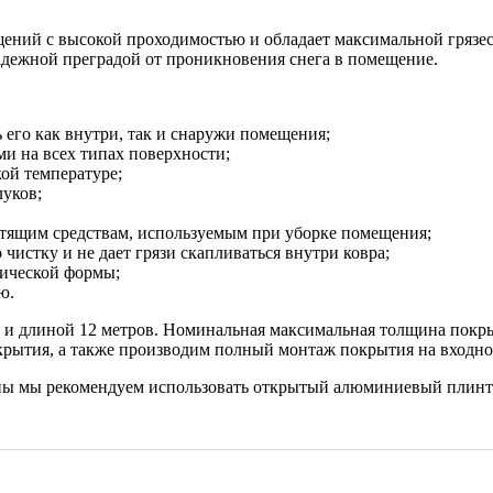
ний с высокой проходимостью и обладает максимальной грязесбо
надежной преградой от проникновения снега в помещение.
ь его как внутри, так и снаружи помещения;
и на всех типах поверхности;
ой температуре;
луков;
тящим средствам, используемым при уборке помещения;
 чистку и не дает грязи скапливаться внутри ковра;
рической формы;
ю.
 и длиной 12 метров. Номинальная максимальная толщина покры
окрытия, а также производим полный монтаж покрытия на входн
пы мы рекомендуем использовать открытый алюминиевый плинту