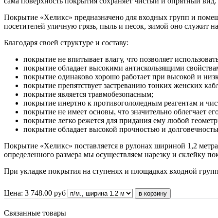
сама поверхность покрытия сохраняет чистый и опрятный вид.
Покрытие «Хеликс» предназначено для входных групп и помеще
посетителей уличную грязь, пыль и песок, зимой оно служит 
Благодаря своей структуре и составу:
покрытие не впитывает влагу, что позволяет использоват
покрытие обладает высокими антискользящими свойствам
покрытие одинаково хорошо работает при высокой и низк
покрытие препятствует застреванию тонких женских каб
покрытие является травмобезопасным;
покрытие инертно к противогололедным реагентам и чис
покрытие не имеет основы, что значительно облегчает его
покрытие легко режется для придания ему любой геомет
покрытие обладает высокой прочностью и долговечность
Покрытие «Хеликс» поставляется в рулонах шириной 1,2 метра
определенного размера мы осуществляем нарезку и склейку п
При укладке покрытия на ступенях и площадках входной груп
Цена:
3 748.00
руб
Связанные товары