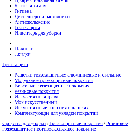
Профессиональная химия
Бытовая химия
Гигиена
Диспенсеры и расходники
Антискольжение
Грязезащита
Инвентарь для уборки
Новинки
Скидки
Грязезащита
Решетки грязезащитные: алюминиевые и стальные
Модульные грязезащитные покрытия
Ворсовые грязезащитные покрытия
Резиновые покрытия
Искусственная трава
Мох искусственный
Искусственные растения в панелях
Комплектующие для укладки покрытий
Средства для уборки
/
Грязезащитные покрытия
/
Резиновое
грязезащитное противоскользящее покрытие