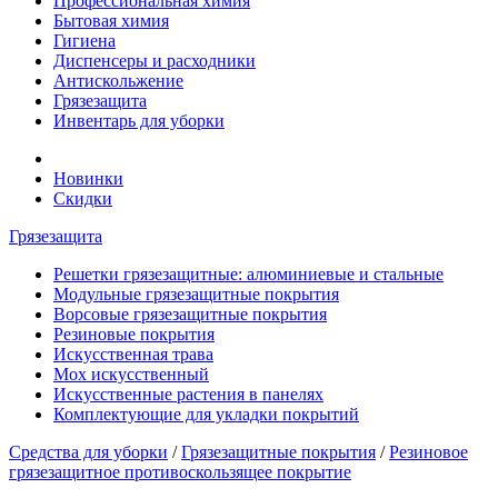
Профессиональная химия
Бытовая химия
Гигиена
Диспенсеры и расходники
Антискольжение
Грязезащита
Инвентарь для уборки
Новинки
Скидки
Грязезащита
Решетки грязезащитные: алюминиевые и стальные
Модульные грязезащитные покрытия
Ворсовые грязезащитные покрытия
Резиновые покрытия
Искусственная трава
Мох искусственный
Искусственные растения в панелях
Комплектующие для укладки покрытий
Средства для уборки
/
Грязезащитные покрытия
/
Резиновое
грязезащитное противоскользящее покрытие