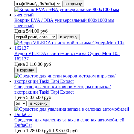
Коврик EVA / ЭВА универсальный 800х1000 мм
ячеистый
Цена
544.00 руб
Ведро VILEDA с системой отжима Супер-Моп 10л
162137
Цена
3 110.00 руб
Средство для чистки ковров методом впрыска/
экстракции Taski Tapi Extract
Цена
5 035.00 руб
Средство для удаления запаха в салонах автомобилей
DuftaCar
Цена
1 280.00 руб
1 935.00 руб