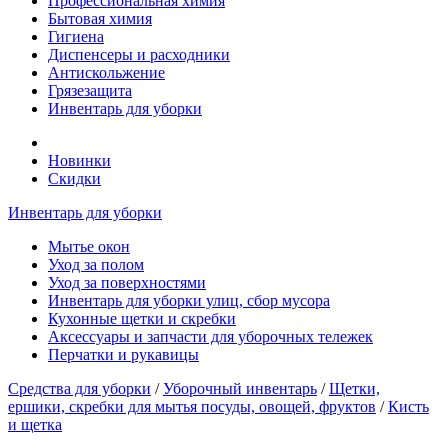
Профессиональная химия
Бытовая химия
Гигиена
Диспенсеры и расходники
Антискольжение
Грязезащита
Инвентарь для уборки
Новинки
Скидки
Инвентарь для уборки
Мытье окон
Уход за полом
Уход за поверхностями
Инвентарь для уборки улиц, сбор мусора
Кухонные щетки и скребки
Аксессуары и запчасти для уборочных тележек
Перчатки и рукавицы
Средства для уборки
/
Уборочный инвентарь
/
Щетки,
ершики, скребки для мытья посуды, овощей, фруктов
/
Кисть
и щетка