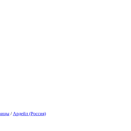
авицы
/
Ардейл (Россия)