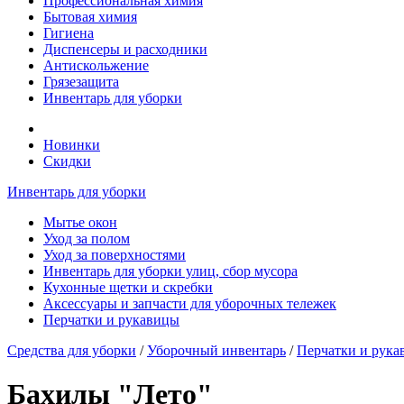
Профессиональная химия
Бытовая химия
Гигиена
Диспенсеры и расходники
Антискольжение
Грязезащита
Инвентарь для уборки
Новинки
Скидки
Инвентарь для уборки
Мытье окон
Уход за полом
Уход за поверхностями
Инвентарь для уборки улиц, сбор мусора
Кухонные щетки и скребки
Аксессуары и запчасти для уборочных тележек
Перчатки и рукавицы
Средства для уборки
/
Уборочный инвентарь
/
Перчатки и рук
Бахилы "Лето"