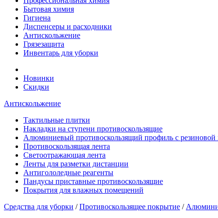
Профессиональная химия
Бытовая химия
Гигиена
Диспенсеры и расходники
Антискольжение
Грязезащита
Инвентарь для уборки
Новинки
Скидки
Антискольжение
Тактильные плитки
Накладки на ступени противоскользящие
Алюминиевый противоскользящий профиль с резиновой 
Противоскользящая лента
Cветоотражающая лента
Ленты для разметки дистанции
Антигололедные реагенты
Пандусы приставные противоскользящие
Покрытия для влажных помещений
Средства для уборки
/
Противоскользящее покрытие
/
Алюминие