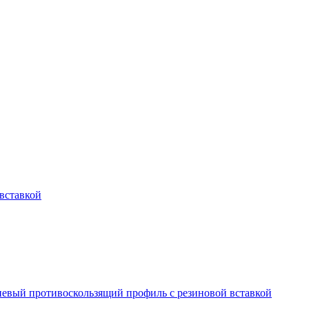
вставкой
вый противоскользящий профиль с резиновой вставкой